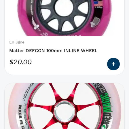
des
options
qui
peuvent
être
choisies
En ligne
sur
Matter DEFCON 100mm INLINE WHEEL
la
$
20.00
page
du
produit
Ce
produit
a
des
options
qui