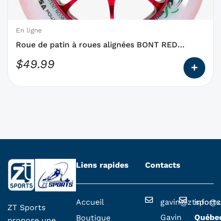
peuvent
être
choisies
En ligne
sur
Roue de patin à roues alignées BONT RED
la
MAGIC 125mm
$
49.99
page
du
produit
Liens rapides
Contacts
Accueil
gavin@ztsport
info@z
ZT Sports
Gavin
Québe
Boutique
propose une