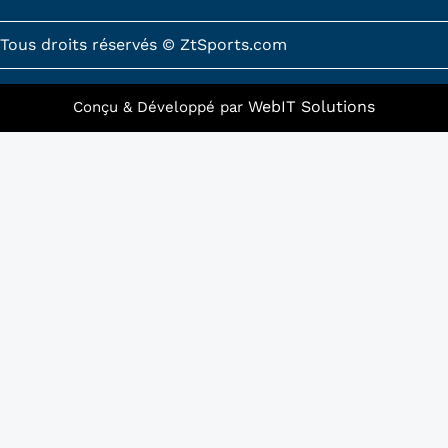
o
g
o
r
k
a
Tous droits réservés © ZtSports.com
-
m
f
WebIT Solutions
Conçu & Développé par