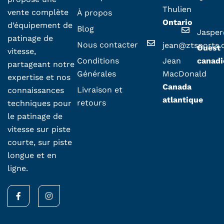
Thulien
vente complète
À propos
Ontario
d’équipement de
Blog
Jaspe
patinage de
Nous contacter
jean@ztsports
Ouest
vitesse,
Conditions
Jean
canadi
partageant notre
Générales
MacDonald
expertise et nos
Canada
Livraison et
connaissances
atlantique
retours
techniques pour
le patinage de
vitesse sur piste
courte, sur piste
longue et en
ligne.
F
I
a
n
c
s
e
t
b
a