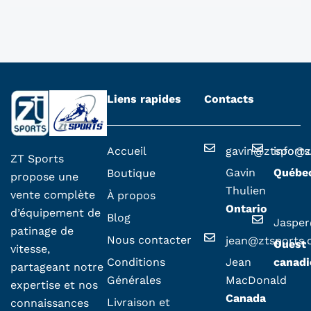
Liens rapides
Contacts
Accueil
gavin@ztsport
info@z
ZT Sports
Gavin
Québe
Boutique
propose une
Thulien
vente complète
À propos
Ontario
d’équipement de
Blog
Jaspe
patinage de
Nous contacter
jean@ztsports
Ouest
vitesse,
Conditions
Jean
canadi
partageant notre
Générales
MacDonald
expertise et nos
Canada
Livraison et
connaissances