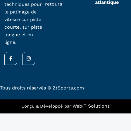
atlantique
retours
techniques pour
le patinage de
vitesse sur piste
courte, sur piste
longue et en
ligne.
F
I
a
n
c
s
e
t
b
a
o
g
o
r
k
a
Tous droits réservés © ZtSports.com
-
m
f
WebIT Solutions
Conçu & Développé par