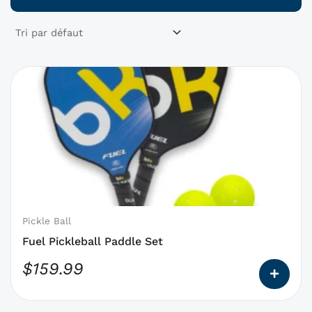
Ce
produit
a
des
options
qui
peuvent
être
choisies
Pickle Ball
sur
Fuel Pickleball Paddle Set
la
$
159.99
page
du
produit