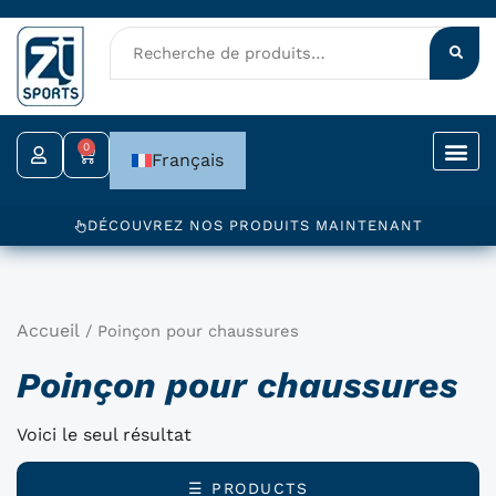
Aller
au
contenu
0
Panier
Français
DÉCOUVREZ NOS PRODUITS MAINTENANT
Accueil
/ Poinçon pour chaussures
Poinçon pour chaussures
Voici le seul résultat
☰ PRODUCTS