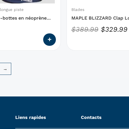
être
choisies
longue piste
Blades
sur
e-bottes en néoprène
MAPLE BLIZZARD Clap L
la
g Track
Blade
$
389.99
$
329.99
page
du
produit
→
Liens rapides
Contacts