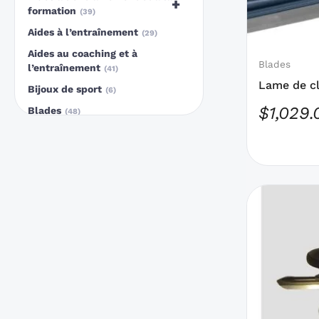
+
qui
formation
39
peuvent
Aides à l’entraînement
29
être
Aides au coaching et à
choisies
Blades
l’entraînement
41
sur
Lame de c
Bijoux de sport
6
la
Track
$
1,029.
Blades
48
page
Bottes
33
du
Bottes de patinage de vitesse
produit
16
Bottes de piste longues
17
Ce
Cadeaux
10
produit
Cadeaux pour patineurs
16
a
Cadres
13
des
Casque Long Track
7
options
Casque Short Track
15
qui
Céramique
peuvent
5