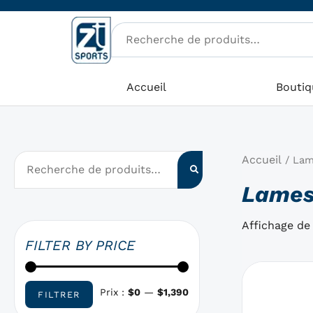
Aller
P
P
au
r
r
contenu
i
i
x
x
Accueil
Boutiq
m
m
i
a
n
x
Accueil
/ Lam
Lames
Affichage de 
FILTER BY PRICE
Ce
produit
Prix :
$0
—
$1,390
FILTRER
a