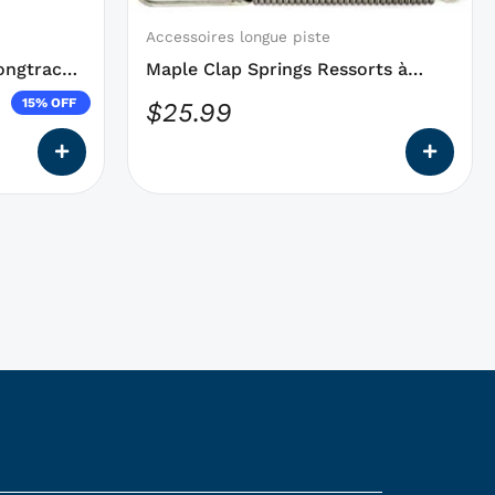
être
choisies
Accessoires longue piste
sur
ongtrack
Maple Clap Springs Ressorts à
la
clapet d’érable
15% OFF
$
25.99
page
du
produit