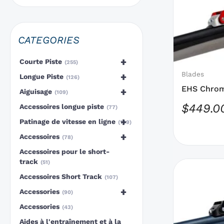
des
options
qui
CATEGORIES
peuvent
être
+
Courte Piste
255
choisies
Blades
+
Longue Piste
126
sur
EHS Chrom
+
Aiguisage
109
la
Blade NE
$
449.0
Accessoires longue piste
77
page
+
Patinage de vitesse en ligne
199
du
+
Accessoires
produit
78
Accessoires pour le short-
track
51
Ce
Accessoires Short Track
produit
107
a
+
Accessories
90
des
Accessories
43
options
Aides à l'entraînement et à la