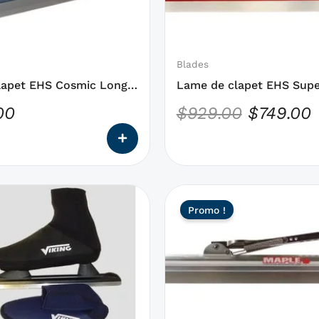
qui
$929.00.
$
peuvent
être
choisies
Blades
sur
lapet EHS Cosmic Long
Lame de clapet EHS Supe
la
Track
00
$
929.00
$
749.00
page
du
produit
Ce
Le
Promo !
produit
prix
a
initial
des
était :
options
qui
$389.99
peuvent