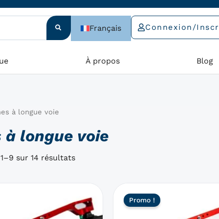
Connexion/Inscr
Français
ue
À propos
Blog
es à longue voie
 à longue voie
1–9 sur 14 résultats
Ce
Le
Promo !
produit
prix
a