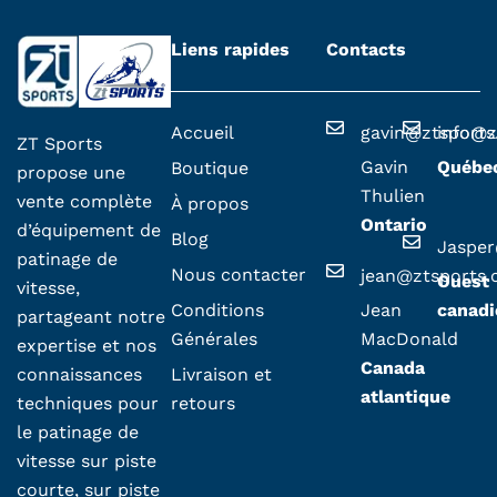
Liens rapides
Contacts
Accueil
gavin@ztsport
info@z
ZT Sports
Gavin
Québe
Boutique
propose une
Thulien
vente complète
À propos
Ontario
d’équipement de
Blog
Jaspe
patinage de
Nous contacter
jean@ztsports
Ouest
vitesse,
Conditions
Jean
canadi
partageant notre
Générales
MacDonald
expertise et nos
Canada
Livraison et
connaissances
atlantique
retours
techniques pour
le patinage de
vitesse sur piste
courte, sur piste