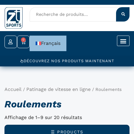
Aller
au
contenu
0
Panier
Français
DÉCOUVREZ NOS PRODUITS MAINTENANT
Accueil
Patinage de vitesse en ligne
/
/ Roulements
Roulements
Affichage de 1–9 sur 20 résultats
☰ PRODUCTS