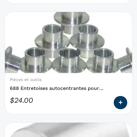
Ce
produit
a
des
options
qui
peuvent
être
choisies
Pièces et outils
sur
688 Entretoises autocentrantes pour
la
roulements en ligne
$
24.00
page
du
produit
Ce
produit