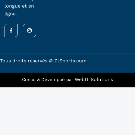
longue et en
ligne.
F
I
a
n
c
s
e
t
b
a
o
g
o
r
k
a
Tous droits réservés © ZtSports.com
-
m
f
WebIT Solutions
Conçu & Développé par