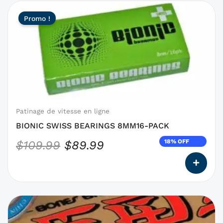
Ce
Le
Le
Promo !
produit
prix
prix
a
initial
actuel
des
était :
est :
options
qui
$109.99.
$89.99.
peuvent
être
choisies
Patinage de vitesse en ligne
sur
BIONIC SWISS BEARINGS 8MM16-PACK
la
18% OFF
$
109.99
$
89.99
page
du
produit
Ce
produit