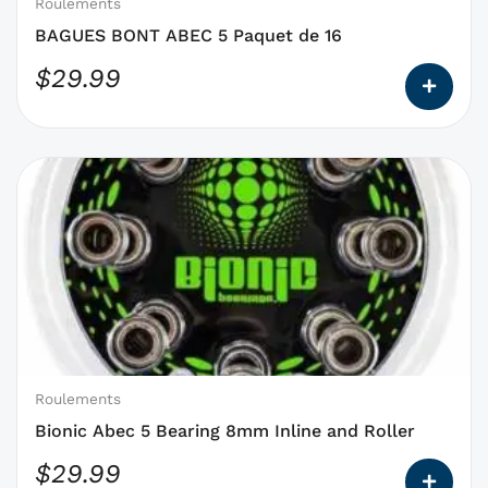
choisies
Roulements
sur
BAGUES BONT ABEC 5 Paquet de 16
la
$
29.99
page
du
produit
Ce
produit
a
des
options
qui
peuvent
être
choisies
Roulements
sur
Bionic Abec 5 Bearing 8mm Inline and Roller
la
$
29.99
page