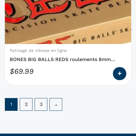
a
des
options
qui
peuvent
être
choisies
Patinage de vitesse en ligne
sur
BONES BIG BALLS REDS roulements 8mm
la
paquet de 16
$
69.99
page
du
produit
1
2
3
→