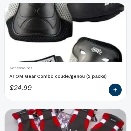
Ce
produit
a
des
options
qui
peuvent
être
choisies
Accessoires
sur
ATOM Gear Combo coude/genou (2 packs)
la
$
24.99
page
du
produit
Ce
produit
a