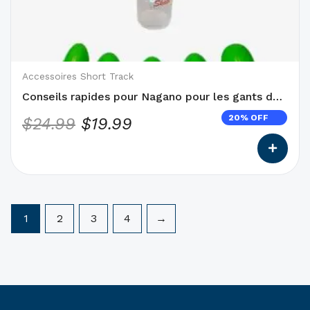
était :
est :
options
qui
$24.99.
$19.99.
peuvent
être
choisies
Accessoires Short Track
sur
Conseils rapides pour Nagano pour les gants de
la
piste courte
20% OFF
$
24.99
$
19.99
page
du
produit
1
2
3
4
→