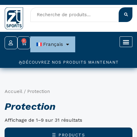
Aller
au
contenu
0
Panier
Français
DÉCOUVREZ NOS PRODUITS MAINTENANT
Accueil
/ Protection
Protection
Affichage de 1–9 sur 31 résultats
☰ PRODUCTS