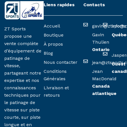
Liens rapides
Contacts
Accueil
gavin@ztsports
info@z
ZT Sports
Gavin
Québe
Boutique
propose une
Thulien
vente complète
À propos
Ontario
d’équipement de
Blog
Jasper
patinage de
Nous contacter
jean@ztsports.
Ouest
vitesse,
Conditions
Jean
canad
partageant notre
Générales
MacDonald
expertise et nos
Canada
Livraison et
connaissances
atlantique
retours
techniques pour
le patinage de
vitesse sur piste
courte, sur piste
longue et en