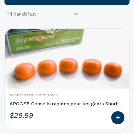
Ce
produit
a
des
options
qui
peuvent
être
choisies
Accessoires Short Track
sur
APOGEE Conseils rapides pour les gants Short
la
Track
$
29.99
page
du
produit