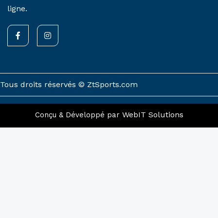
ligne.
F
I
a
n
c
s
e
t
b
a
o
g
o
r
k
a
Tous droits réservés © ZtSports.com
-
m
f
WebIT Solutions
Conçu & Développé par