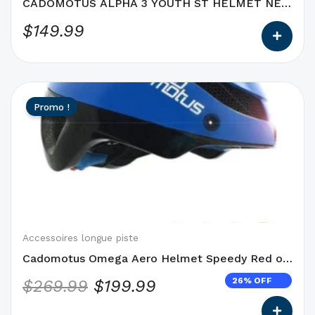
sur
CADOMOTUS ALPHA 3 YOUTH ST HELMET NEW
la
!
$
149.99
page
du
produit
Ce
Le
Le
Promo !
produit
prix
prix
a
initial
actuel
des
était :
est :
options
qui
$269.99.
$199.99.
peuvent
être
choisies
Accessoires longue piste
sur
Cadomotus Omega Aero Helmet Speedy Red or
la
Blue
26% OFF
$
269.99
$
199.99
page
du