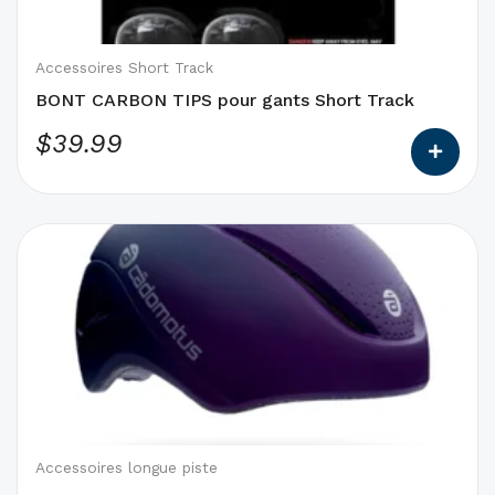
peuvent
être
choisies
Accessoires Short Track
sur
BONT CARBON TIPS pour gants Short Track
la
$
39.99
page
du
produit
Ce
produit
a
des
options
qui
peuvent
être
choisies
Accessoires longue piste