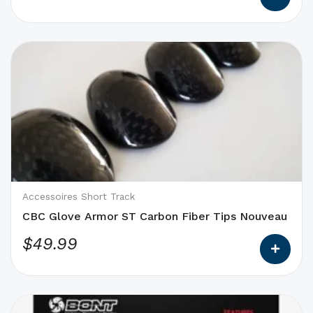
produit
Ce
produit
a
des
options
qui
peuvent
être
choisies
Accessoires Short Track
sur
CBC Glove Armor ST Carbon Fiber Tips Nouveau
la
$
49.99
page
du
produit
Ce