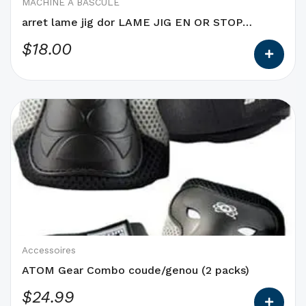
choisies
MACHINE À BASCULE
sur
arret lame jig dor LAME JIG EN OR STOP
la
Nagano Riser
$
18.00
page
du
produit
Ce
produit
a
des
options
qui
peuvent
être
choisies
Accessoires
sur
ATOM Gear Combo coude/genou (2 packs)
la
$
24.99
page