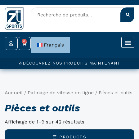
Aller
au
contenu
0
Panier
Français
DÉCOUVREZ NOS PRODUITS MAINTENANT
Accueil
Patinage de vitesse en ligne
/
/ Pièces et outils
Pièces et outils
Affichage de 1–9 sur 42 résultats
☰ PRODUCTS