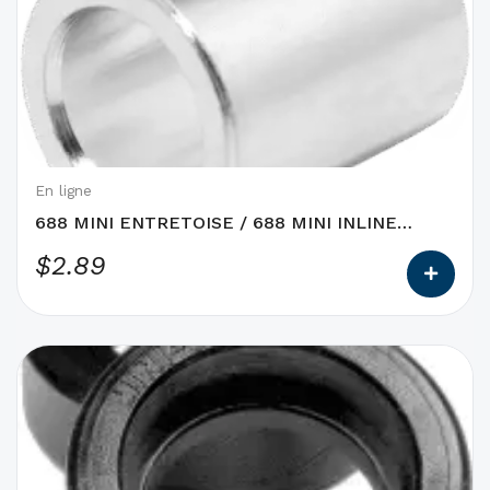
a
des
options
qui
peuvent
être
choisies
En ligne
sur
688 MINI ENTRETOISE / 688 MINI INLINE
la
SPACER Cadomotus
$
2.89
page
du
produit
Ce
produit
a
des
options