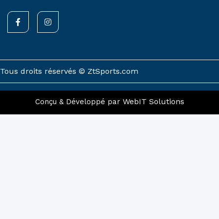
F
I
a
n
c
s
e
t
b
a
o
g
o
r
k
a
Tous droits réservés © ZtSports.com
-
m
f
WebIT Solutions
Conçu & Développé par