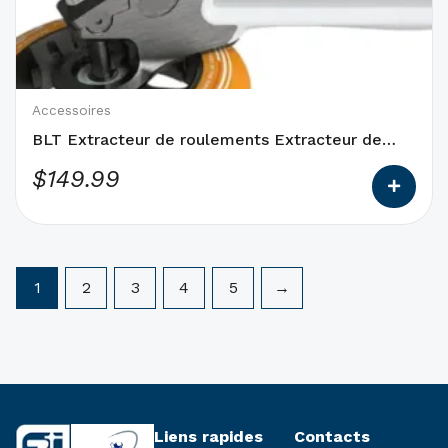
options
qui
peuvent
être
choisies
Accessoires
sur
BLT Extracteur de roulements Extracteur de
la
roulements BLT fabriqué par MapleZ Nouveau
$
149.99
page
du
produit
1
2
3
4
5
→
Liens rapides
Contacts