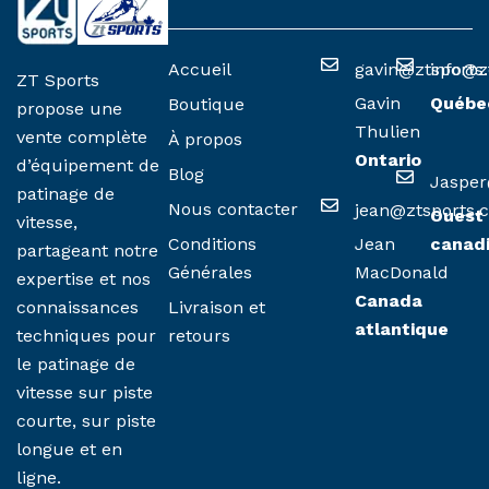
Accueil
gavin@ztsports
info@z
ZT Sports
Gavin
Québe
Boutique
propose une
Thulien
vente complète
À propos
Ontario
d’équipement de
Blog
Jasper
patinage de
Nous contacter
jean@ztsports.
Ouest
vitesse,
Conditions
Jean
canad
partageant notre
Générales
MacDonald
expertise et nos
Canada
Livraison et
connaissances
atlantique
retours
techniques pour
le patinage de
vitesse sur piste
courte, sur piste
longue et en
ligne.