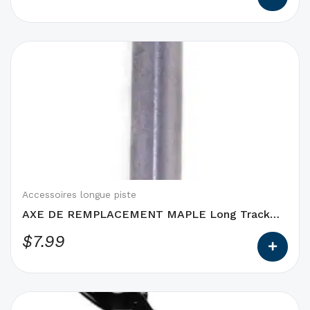
du
produit
Ce
produit
a
des
options
qui
peuvent
être
choisies
Accessoires longue piste
sur
AXE DE REMPLACEMENT MAPLE Long Track
la
Claps
$
7.99
page
du
produit
Ce