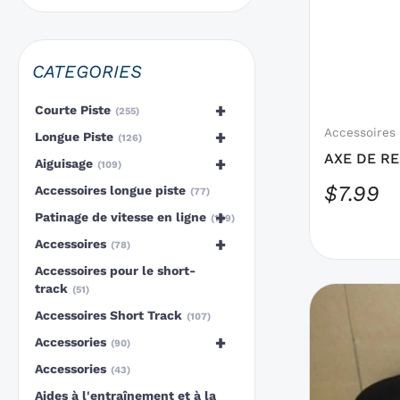
des
options
qui
CATEGORIES
peuvent
être
+
Courte Piste
255
choisies
Accessoires 
+
Longue Piste
126
sur
AXE DE R
+
Aiguisage
109
la
Long Track
$
7.99
Accessoires longue piste
77
page
+
Patinage de vitesse en ligne
199
du
+
Accessoires
produit
78
Accessoires pour le short-
track
51
Ce
Accessoires Short Track
produit
107
a
+
Accessories
90
des
Accessories
43
options
Aides à l'entraînement et à la