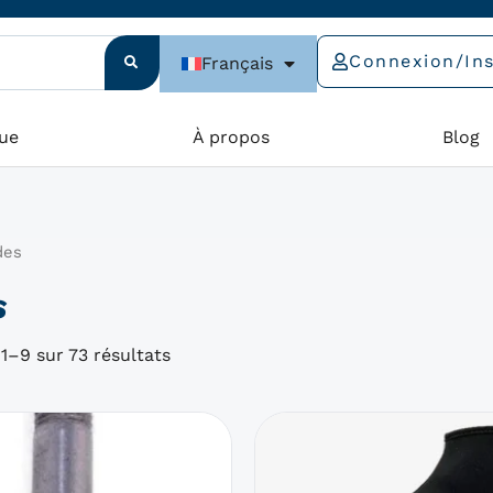
Connexion/Ins
Français
ue
À propos
Blog
des
s
1–9 sur 73 résultats
Ce
produit
a