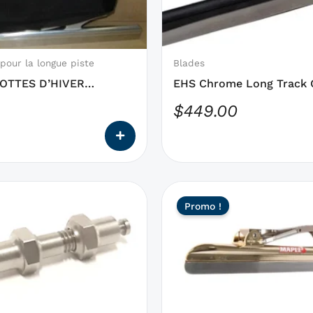
qui
peuvent
être
choisies
pour la longue piste
Blades
sur
OTTES D’HIVER
EHS Chrome Long Track 
la
WINTER BOOT COVERS
Blade NEW
$
449.00
page
k
du
produit
Ce
Le
Promo !
produit
prix
a
initial
des
était :
options
qui
$869.99
peuvent