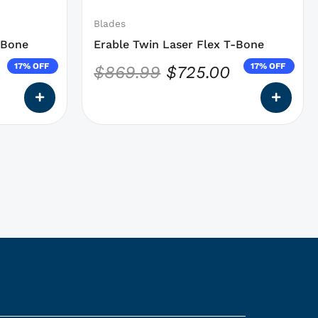
être
choisies
Blades
sur
-Bone
Erable Twin Laser Flex T-Bone
la
17% OFF
17% OFF
$
869.99
$
725.00
page
du
produit