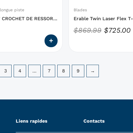
être
choisies
longue piste
Blades
sur
T CROCHET DE RESSORT
Erable Twin Laser Flex T
la
$
869.99
$
725.00
page
du
produit
3
4
…
7
8
9
→
Liens rapides
Contacts