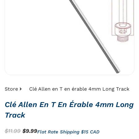
Store
Clé Allen en T en érable 4mm Long Track
Clé Allen En T En Érable 4mm Long
Track
Le
Le
$
11.99
$
9.99
Flat Rate Shipping $15 CAD