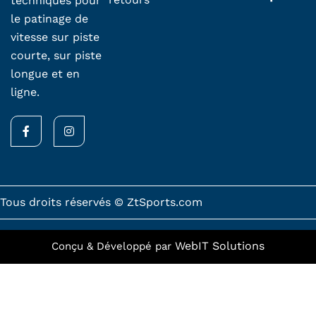
techniques pour
le patinage de
vitesse sur piste
courte, sur piste
longue et en
ligne.
F
I
a
n
c
s
e
t
b
a
o
g
o
r
k
a
Tous droits réservés © ZtSports.com
-
m
f
WebIT Solutions
Conçu & Développé par