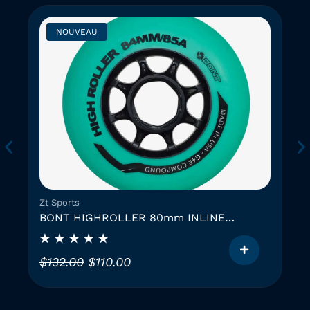
NOUVEAU
Zt Sports
BONT HIGHROLLER 80mm INLINE
SKATING WHEEL
L
L
$
132.00
$
110.00
e
e
C
p
p
e