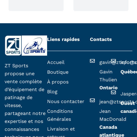
r
o
d
u
i
i
Liens rapides
Contacts
t
Accueil
gavin@ztsport
info@z
ZT Sports
Gavin
Québe
Boutique
propose une
Thulien
vente complète
À propos
Ontario
d’équipement de
Blog
Jaspe
patinage de
Nous contacter
jean@ztsports
Ouest
vitesse,
Conditions
Jean
canadi
partageant notre
Générales
MacDonald
expertise et nos
Canada
Livraison et
connaissances
atlantique
retours