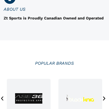
o
i
i
ABOUT US
s
Zt Sports is Proudly Canadian Owned and Operated
i
i
e
s
s
u
r
l
POPULAR BRANDS
a
p
a
g
e
d
u
p