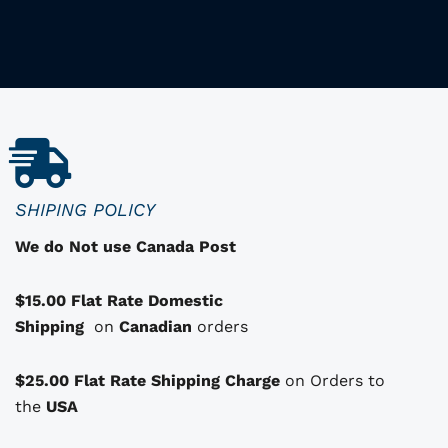
r
r
p
i
i
r
x
x
o
i
a
d
u
n
c
i
i
i
t
t
t
u
a
i
e
SHIPING POLICY
d
a
l
We do Not use Canada Post
e
l
e
s
é
s
$15.00 Flat Rate Domestic
o
t
t
Shipping
p
on
Canadian
orders
a
t
i
:
i
i
$25.00 Flat Rate Shipping Charge
on Orders to
t
$
o
the
USA
1
n