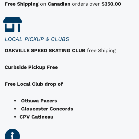
:
1
s
Free Shipping
on
Canadian
orders over
$350.00
q
$
0
u
1
.
i
i
3
0
p
2
0
LOCAL PICKUP & CLUBS
e
.
.
OAKVILLE SPEED SKATING CLUB
free Shiping
u
0
v
0
Curbside Pickup Free
e
.
n
t
Free Local Club drop of
ê
t
Ottawa Pacers
r
Gloucester Concords
e
CPV Gatineau
c
h