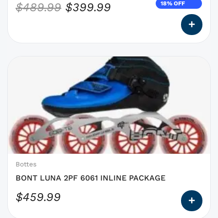
18% OFF
$
489.99
$
399.99
page
du
produit
Ce
produit
a
des
options
qui
peuvent
être
choisies
Bottes
sur
BONT LUNA 2PF 6061 INLINE PACKAGE
la
$
459.99
page
du