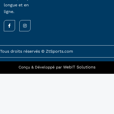
longue et en
ligne.
F
I
a
n
c
s
e
t
b
a
o
g
o
r
k
a
Tous droits réservés © ZtSports.com
-
m
f
WebIT Solutions
Conçu & Développé par