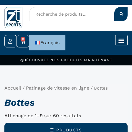
Aller
au
contenu
0
Panier
Français
DÉCOUVREZ NOS PRODUITS MAINTENANT
Accueil
Patinage de vitesse en ligne
/
/ Bottes
Bottes
Affichage de 1–9 sur 60 résultats
☰ PRODUCTS