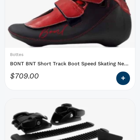
a
des
options
qui
peuvent
être
choisies
Bottes
sur
BONT BNT Short Track Boot Speed Skating New
la
!
$
709.00
page
du
produit
Ce
produit
a
des
options