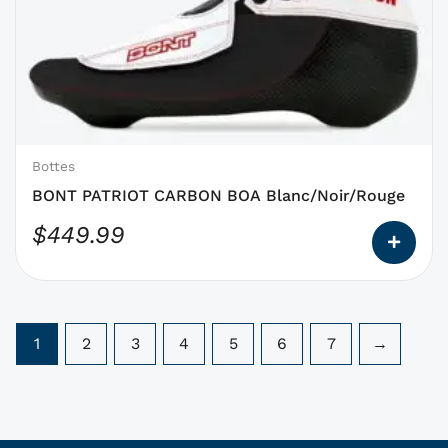
a
des
options
qui
peuvent
être
choisies
Bottes
sur
BONT PATRIOT CARBON BOA Blanc/Noir/Rouge
la
$
449.99
page
du
produit
1
2
3
4
5
6
7
→