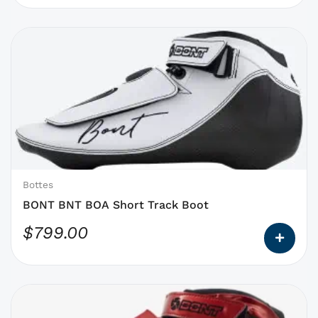
Ce
produit
a
des
options
qui
peuvent
être
choisies
Bottes
sur
BONT BNT BOA Short Track Boot
la
$
799.00
page
du
produit
Ce
produit