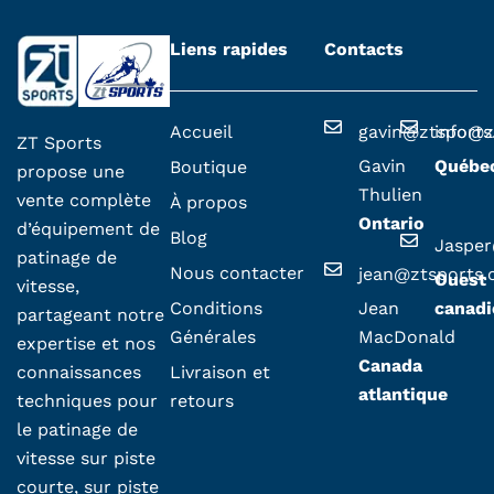
Liens rapides
Contacts
Accueil
gavin@ztsport
info@z
ZT Sports
Gavin
Québe
Boutique
propose une
Thulien
vente complète
À propos
Ontario
d’équipement de
Blog
Jaspe
patinage de
Nous contacter
jean@ztsports
Ouest
vitesse,
Conditions
Jean
canadi
partageant notre
Générales
MacDonald
expertise et nos
Canada
Livraison et
connaissances
atlantique
retours
techniques pour
le patinage de
vitesse sur piste
courte, sur piste