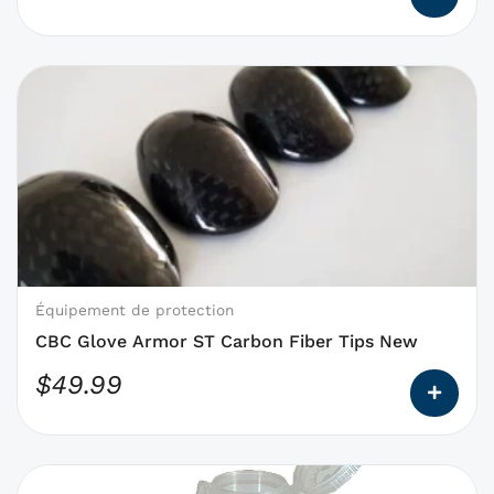
du
produit
Ce
produit
a
des
options
qui
peuvent
être
choisies
Équipement de protection
sur
CBC Glove Armor ST Carbon Fiber Tips New
la
$
49.99
page
du
produit
Ce