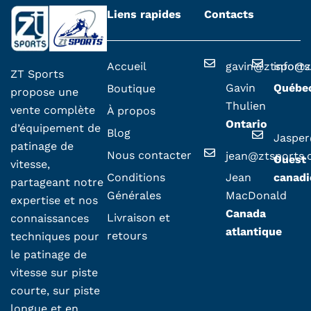
Liens rapides
Contacts
Accueil
gavin@ztsport
info@z
ZT Sports
Gavin
Québe
Boutique
propose une
Thulien
vente complète
À propos
Ontario
d’équipement de
Blog
Jaspe
patinage de
Nous contacter
jean@ztsports
Ouest
vitesse,
Conditions
Jean
canadi
partageant notre
Générales
MacDonald
expertise et nos
Canada
Livraison et
connaissances
atlantique
retours
techniques pour
le patinage de
vitesse sur piste
courte, sur piste
longue et en