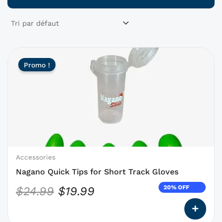
Ce
Le
Le
Promo !
produit
prix
prix
a
initial
actuel
des
était :
est :
options
qui
$24.99.
$19.99.
peuvent
être
choisies
Accessories
sur
Nagano Quick Tips for Short Track Gloves
la
20% OFF
$
24.99
$
19.99
page
du
produit