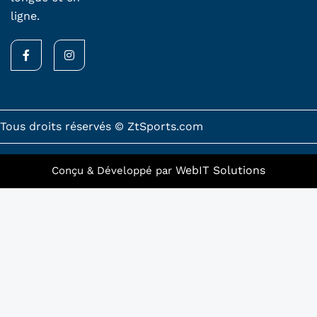
ligne.
F
I
a
n
c
s
e
t
b
a
o
g
o
r
k
a
Tous droits réservés © ZtSports.com
-
m
f
WebIT Solutions
Conçu & Développé par