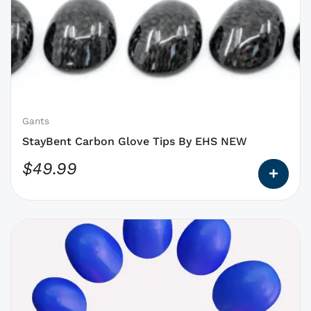
a
des
options
qui
peuvent
être
choisies
Gants
sur
StayBent Carbon Glove Tips By EHS NEW
la
$
49.99
page
du
produit
Ce
produit
a
des
options