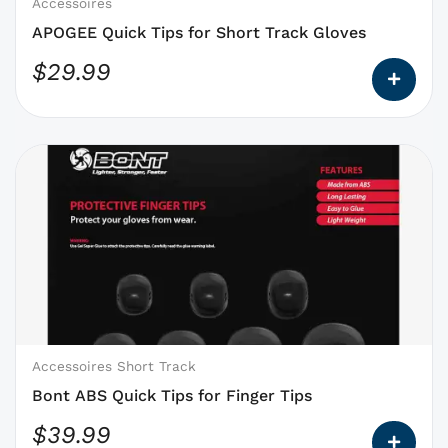
choisies
Accessoires
sur
APOGEE Quick Tips for Short Track Gloves
la
$
29.99
page
du
produit
Ce
produit
a
des
options
qui
peuvent
être
choisies
Accessoires Short Track
sur
Bont ABS Quick Tips for Finger Tips
la
$
39.99
page