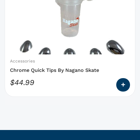
produit
a
des
options
qui
peuvent
être
choisies
Accessories
sur
Chrome Quick Tips By Nagano Skate
la
$
44.99
page
du
produit