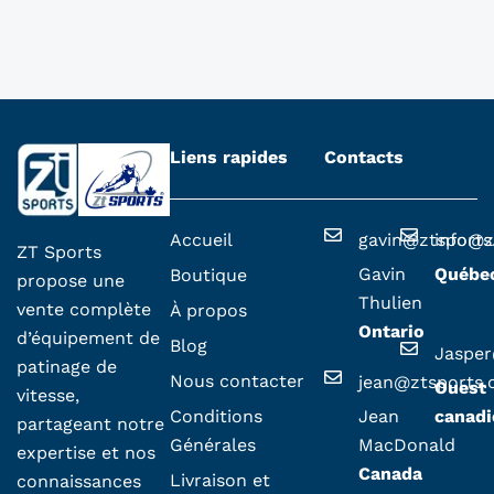
Liens rapides
Contacts
Accueil
gavin@ztsport
info@z
ZT Sports
Gavin
Québe
Boutique
propose une
Thulien
vente complète
À propos
Ontario
d’équipement de
Blog
Jaspe
patinage de
Nous contacter
jean@ztsports
Ouest
vitesse,
Conditions
Jean
canadi
partageant notre
Générales
MacDonald
expertise et nos
Canada
Livraison et
connaissances