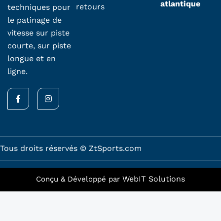
atlantique
retours
techniques pour
le patinage de
vitesse sur piste
courte, sur piste
longue et en
ligne.
F
I
a
n
c
s
e
t
b
a
o
g
o
r
k
a
Tous droits réservés © ZtSports.com
-
m
f
WebIT Solutions
Conçu & Développé par