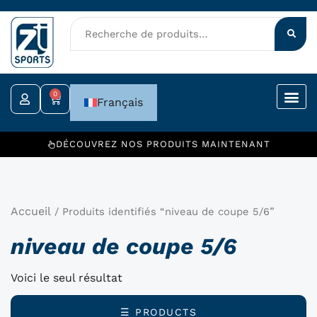
Aller
au
contenu
0
Panier
Français
DÉCOUVREZ NOS PRODUITS MAINTENANT
Accueil
/ Produits identifiés “niveau de coupe 5/6”
niveau de coupe 5/6
Voici le seul résultat
☰ PRODUCTS