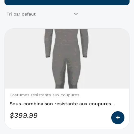
Ce
produit
a
des
options
qui
peuvent
être
choisies
Costumes résistants aux coupures
sur
Sous-combinaison résistante aux coupures
la
APOGEE
$
399.99
page
du
produit