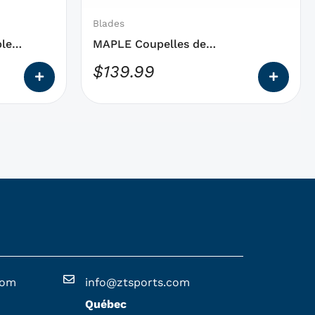
être
choisies
Blades
sur
le
MAPLE Coupelles de
la
Remplacement
$
139.99
page
du
produit
com
info@ztsports.com
Québec