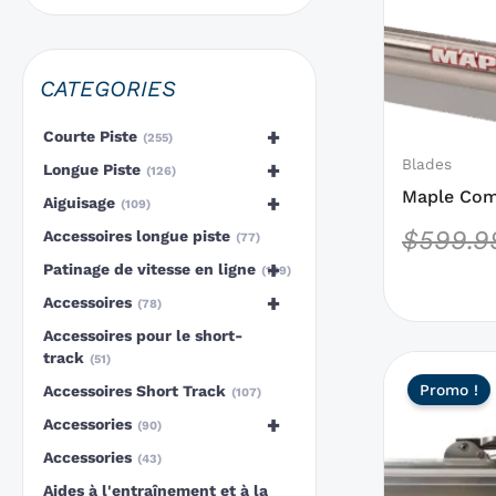
des
options
qui
CATEGORIES
peuvent
être
+
Courte Piste
255
choisies
Blades
+
Longue Piste
126
sur
Maple Com
+
Aiguisage
109
la
$
599.9
Accessoires longue piste
77
page
+
Patinage de vitesse en ligne
199
du
+
Accessoires
produit
78
Accessoires pour le short-
track
51
Ce
Promo !
Accessoires Short Track
produit
107
a
+
Accessories
90
des
Accessories
43
options
Aides à l'entraînement et à la