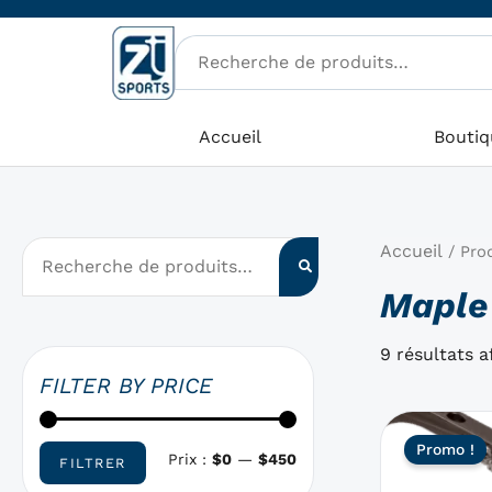
Aller
P
P
au
r
r
contenu
i
i
x
x
Accueil
Boutiq
m
m
i
a
n
x
Accueil
/ Prod
Maple
9 résultats a
FILTER BY PRICE
Ce
Promo !
produit
Prix :
$0
—
$450
FILTRER
a