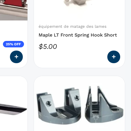
qui
.
$449.99.
peuvent
être
choisies
équipement de matage des lames
sur
Maple LT Front Spring Hook Short
la
25% OFF
$
5.00
page
du
produit
Ce
produit
a
des
options
qui
peuvent