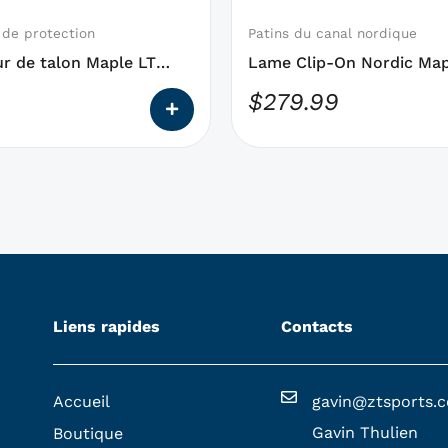
être
choisies
de protection
Patins du canal nordique
sur
r de talon Maple LT
Lame Clip-On Nordic Map
la
Chrome
$
279.99
page
du
produit
Liens rapides
Contacts
Accueil
gavin@ztsports.
Gavin Thulien
Boutique