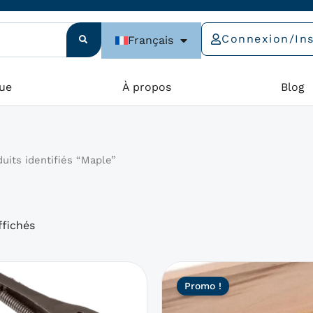
Connexion/Ins
Français
ue
À propos
Blog
uits identifiés “Maple”
ffichés
Le
Le
Ce
Le
Promo !
produit
prix
prix
prix
a