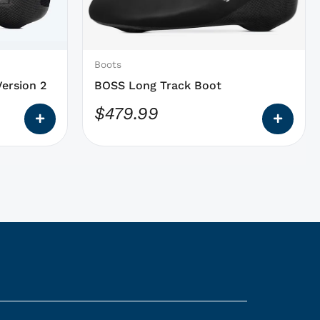
qui
peuvent
être
choisies
Boots
sur
ersion 2
BOSS Long Track Boot
la
$
479.99
page
du
produit