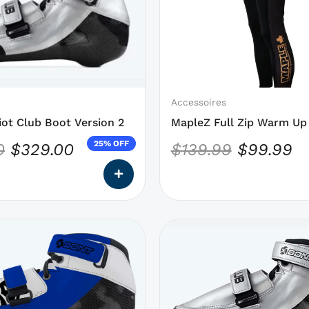
initial
actuel
initial
ac
des
était :
est :
était :
es
options
qui
$438.00.
$329.00.
$139.99.
$9
peuvent
être
choisies
Accessoires
sur
ot Club Boot Version 2
MapleZ Full Zip Warm Up
la
25% OFF
0
$
329.00
$
139.99
$
99.99
page
du
produit
Ce
produit
a
des
options