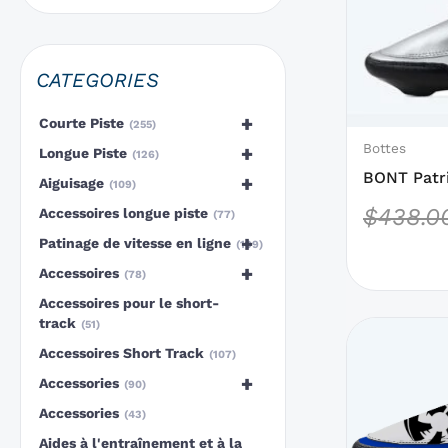
des
options
qui
CATEGORIES
peuvent
être
+
Courte Piste
255
choisies
Bottes
+
Longue Piste
126
sur
BONT Patri
+
Aiguisage
109
la
$
438.0
Accessoires longue piste
77
page
+
Patinage de vitesse en ligne
199
du
+
Accessoires
produit
78
Accessoires pour le short-
track
51
Ce
Accessoires Short Track
produit
107
a
+
Accessories
90
des
Accessories
43
options
Aides à l'entraînement et à la