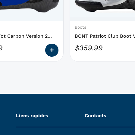
qui
peuvent
être
choisies
Boots
sur
ot Carbon Version 2
BONT Patriot Club Boot V
la
k Boot
9
$
359.99
page
du
produit
Liens rapides
Contacts