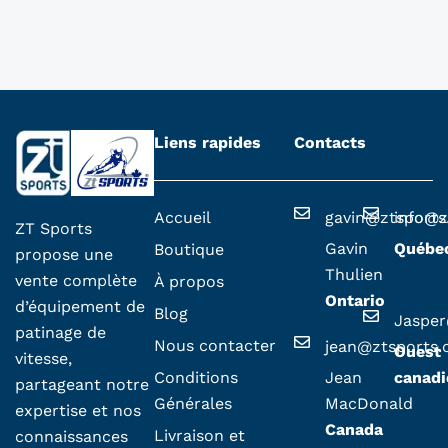
Liens rapides
Contacts
Accueil
gavin@ztsport
info@z
ZT Sports
Gavin
Québe
Boutique
propose une
Thulien
vente complète
À propos
Ontario
d’équipement de
Blog
Jaspe
patinage de
Nous contacter
jean@ztsports
Ouest
vitesse,
Conditions
Jean
canadi
partageant notre
Générales
MacDonald
expertise et nos
Canada
Livraison et
connaissances