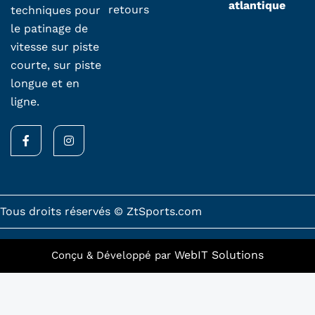
atlantique
retours
techniques pour
le patinage de
vitesse sur piste
courte, sur piste
longue et en
ligne.
F
I
a
n
c
s
e
t
b
a
o
g
o
r
k
a
Tous droits réservés © ZtSports.com
-
m
f
WebIT Solutions
Conçu & Développé par