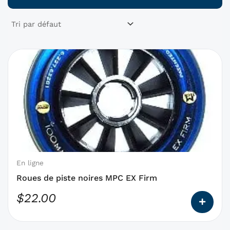
Ce
produit
a
des
options
qui
peuvent
être
choisies
En ligne
sur
Roues de piste noires MPC EX Firm
la
$
22.00
page
du
produit