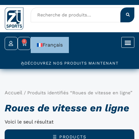
Aller
au
contenu
0
Panier
Français
DÉCOUVREZ NOS PRODUITS MAINTENANT
Accueil
/ Produits identifiés “Roues de vitesse en ligne”
Roues de vitesse en ligne
Voici le seul résultat
☰ PRODUCTS