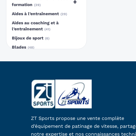
+
formation
39
Aides à l’entraînement
29
Aides au coaching et à
l’entraînement
41
Bijoux de sport
6
Blades
48
Bottes
33
Bottes de patinage de vitesse
16
Bottes de piste longues
17
Cadeaux
10
Cadeaux pour patineurs
16
Cadres
13
Casque Long Track
7
ZT Sports propose une vente complète
Casque Short Track
15
d’équipement de patinage de vitesse, parta
Céramique
5
notre expertise et nos connaissances techn