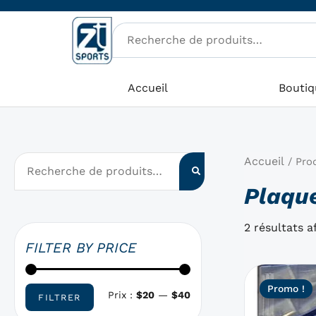
Aller
P
P
au
r
r
contenu
i
i
x
x
Accueil
Boutiq
m
m
i
a
n
x
Accueil
/ Prod
Plaqu
2 résultats a
FILTER BY PRICE
Ce
Promo !
produit
Prix :
$20
—
$40
FILTRER
a