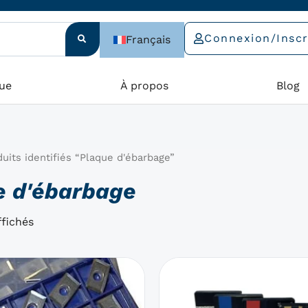
Connexion/Inscr
Français
ue
À propos
Blog
uits identifiés “Plaque d'ébarbage”
e d'ébarbage
ffichés
Le
Le
Ce
produit
prix
prix
a