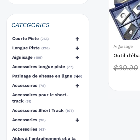
des
options
qui
CATEGORIES
peuvent
être
+
Courte Piste
255
choisies
Aiguisage
+
Longue Piste
126
sur
Outil d’éb
+
Aiguisage
109
la
choix des 
$
39.99
Accessoires longue piste
77
page
+
Patinage de vitesse en ligne
199
du
+
Accessoires
produit
78
Accessoires pour le short-
track
51
Accessoires Short Track
107
+
Accessories
90
Accessories
43
Aides à l'entraînement et à la