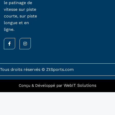
le patinage de
vitesse sur piste
courte, sur piste
longue et en
ligne.
F
I
a
n
c
s
e
t
b
a
o
g
o
r
k
a
Tous droits réservés © ZtSports.com
-
m
f
WebIT Solutions
Conçu & Développé par