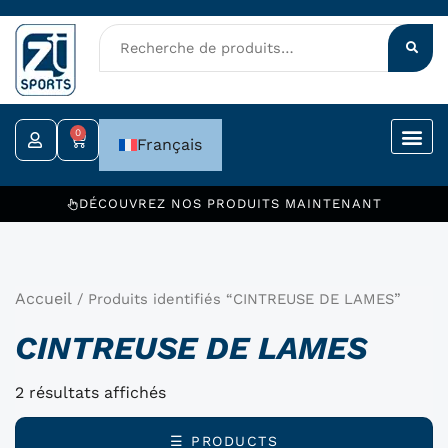
Aller
au
contenu
0
Panier
Français
DÉCOUVREZ NOS PRODUITS MAINTENANT
Accueil
/ Produits identifiés “CINTREUSE DE LAMES”
CINTREUSE DE LAMES
2 résultats affichés
☰ PRODUCTS