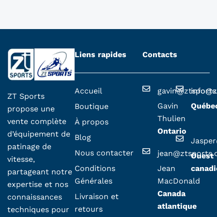
Liens rapides
Contacts
Accueil
gavin@ztsport
info@z
ZT Sports
Gavin
Québe
Boutique
propose une
Thulien
vente complète
À propos
Ontario
d’équipement de
Blog
Jaspe
patinage de
Nous contacter
jean@ztsports
Ouest
vitesse,
Conditions
Jean
canadi
partageant notre
Générales
MacDonald
expertise et nos
Canada
Livraison et
connaissances
atlantique
retours
techniques pour