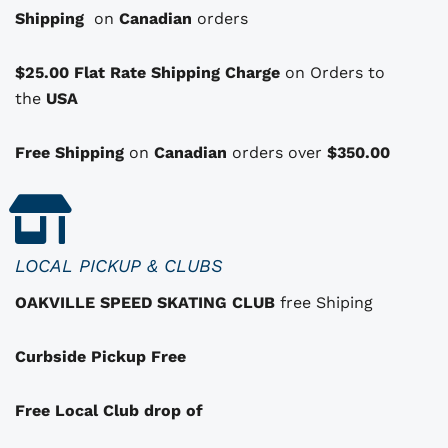
t
t
Shipping
p
on
Canadian
orders
a
t
i
:
i
i
$25.00 Flat Rate Shipping Charge
on Orders to
t
$
o
the
USA
1
n
:
1
s
Free Shipping
on
Canadian
orders over
$350.00
q
$
0
u
1
.
i
i
3
0
p
2
0
LOCAL PICKUP & CLUBS
e
.
.
OAKVILLE SPEED SKATING CLUB
free Shiping
u
0
v
0
Curbside Pickup Free
e
.
n
t
Free Local Club drop of
ê