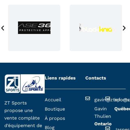
a
g
e
d
u
p
r
o
d
u
i
i
Liens rapides
Contacts
t
Accueil
gavin@ztsport
info@z
ZT Sports
Gavin
Québe
Boutique
propose une
Thulien
vente complète
À propos
Ontario
d’équipement de
Blog
Jaspe