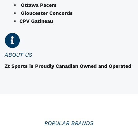
t
Ottawa Pacers
r
Gloucester Concords
e
CPV Gatineau
c
h
o
i
i
ABOUT US
s
Zt Sports is Proudly Canadian Owned and Operated
i
i
e
s
s
u
r
l
POPULAR BRANDS
a
p