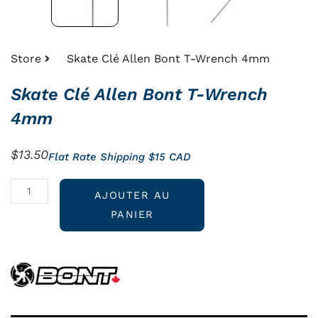
Store
Skate Clé Allen Bont T-Wrench 4mm
Skate Clé Allen Bont T-Wrench
4mm
$
13.50
Flat Rate Shipping $15 CAD
quantité
AJOUTER AU
de
PANIER
Skate
Clé
Allen
Bont
T-
Wrench