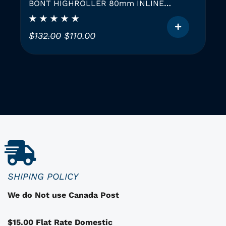
BONT HIGHROLLER 80mm INLINE
SKATING WHEEL
L
L
$
132.00
$
110.00
e
e
C
p
p
e
r
r
p
i
i
r
x
x
o
i
a
d
u
n
c
i
i
i
t
t
t
u
a
i
e
SHIPING POLICY
d
a
l
We do Not use Canada Post
e
l
e
s
é
s
$15.00 Flat Rate Domestic
o