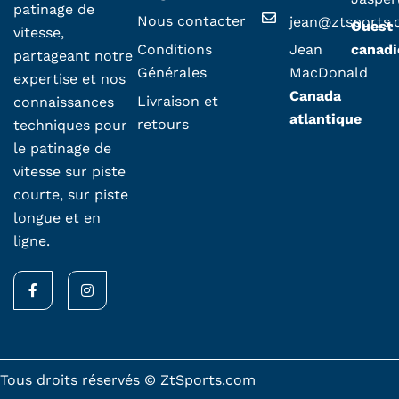
patinage de
Nous contacter
jean@ztsports
Ouest
vitesse,
Conditions
Jean
canadi
partageant notre
Générales
MacDonald
expertise et nos
Canada
Livraison et
connaissances
atlantique
retours
techniques pour
le patinage de
vitesse sur piste
courte, sur piste
longue et en
ligne.
F
I
a
n
c
s
e
t
b
a
o
g
o
r
k
a
Tous droits réservés © ZtSports.com
-
m