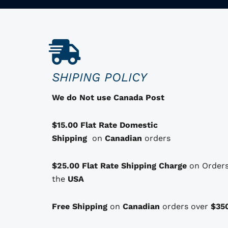
x
x
d
u
i
a
i
n
c
t
i
t
a
SHIPING POLICY
d
t
u
e
i
e
We do Not use Canada Post
s
a
l
o
$15.00 Flat Rate Domestic
l
e
p
Shipping
on
Canadian
orders
t
é
s
i
t
t
$25.00 Flat Rate Shipping Charge
on Orders
o
the
USA
a
n
s
i
:
Free Shipping
on
Canadian
orders over
$35
q
t
$
u