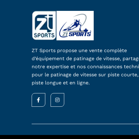
i
e
s
s
u
r
ZT Sports propose une vente complète
l
d’équipement de patinage de vitesse, parta
a
notre expertise et nos connaissances techn
p
pour le patinage de vitesse sur piste courte,
a
piste longue et en ligne.
g
e
F
I
d
a
n
c
s
u
e
t
b
a
p
o
g
r
o
r
k
a
o
-
m