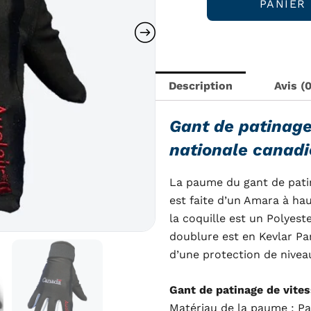
PANIER
était :
est :
Gant
de
$99.99.
$59.
patinage
de
vitesse
Description
Avis (0
de
l'équipe
Gant de patinage 
canadienne
nationale canadi
La paume du gant de patin
est faite d’un Amara à ha
la coquille est un Polyest
doublure est en Kevlar Pa
d’une protection de nivea
Gant de patinage de vites
Matériau de la paume : P