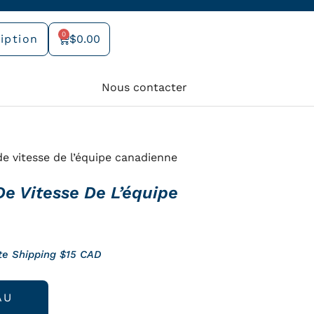
0
iption
$
0.00
Panier
Nous contacter
e vitesse de l’équipe canadienne
e Vitesse De L’équipe
te Shipping $15 CAD
AU
el