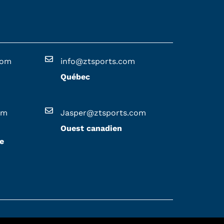
i
e
s
s
u
com
info@ztsports.com
r
Québec
l
a
p
om
Jasper@ztsports.com
a
Ouest canadien
g
e
e
d
u
p
r
o