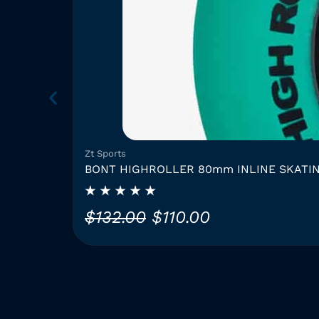
Zt Sports
BONT HIGHROLLER 80mm INLINE SKATI
L
L
$
132.00
$
110.00
e
e
C
p
p
e
p
r
r
r
i
i
o