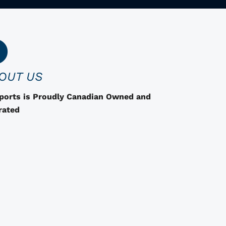
d
u
i
t
a
OUT US
d
e
Sports is Proudly Canadian Owned and
s
rated
o
p
t
i
o
n
s
q
u