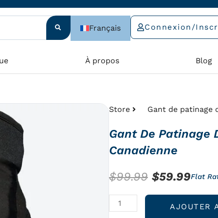
Connexion/Inscr
Français
ue
À propos
Blog
Store
Gant de patinage d
Gant De Patinage D
Canadienne
Le
Le
$
99.99
$
59.99
Flat Ra
prix
prix
quantité
AJOUTER 
initial
actu
de