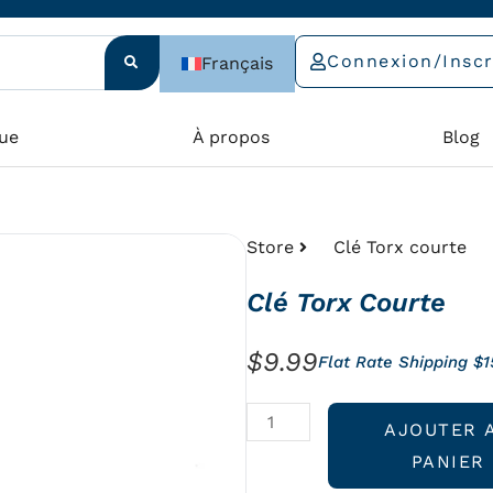
Connexion/Inscr
Français
ue
À propos
Blog
Store
Clé Torx courte
Clé Torx Courte
$
9.99
Flat Rate Shipping $
quantité
AJOUTER 
de
PANIER
Clé