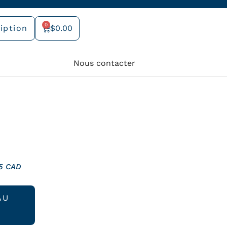
0
iption
$
0.00
Panier
Nous contacter
15 CAD
AU