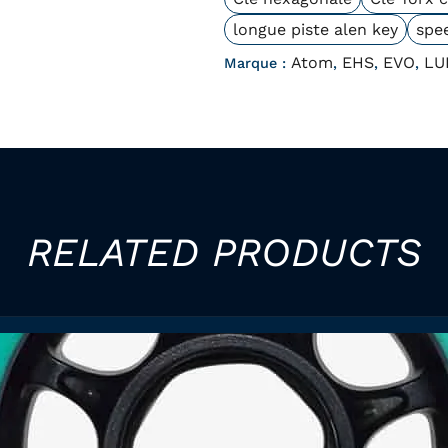
longue piste alen key
spe
Atom
EHS
EVO
LU
Marque :
,
,
,
RELATED PRODUCTS