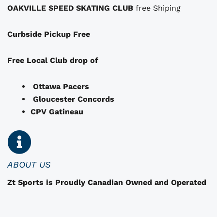
.
.
OAKVILLE SPEED SKATING CLUB
free Shiping
u
0
v
0
Curbside Pickup Free
e
.
n
t
Free Local Club drop of
ê
t
Ottawa Pacers
r
Gloucester Concords
e
CPV Gatineau
c
h
o
i
i
ABOUT US
s
Zt Sports is Proudly Canadian Owned and Operated
i
i
e
s