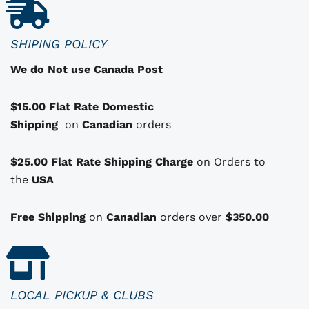
i
t
t
t
u
a
i
e
SHIPING POLICY
d
a
l
We do Not use Canada Post
e
l
e
s
é
s
$15.00 Flat Rate Domestic
o
t
t
Shipping
p
on
Canadian
orders
a
t
i
:
i
i
$25.00 Flat Rate Shipping Charge
on Orders to
t
$
o
the
USA
1
n
:
1
s
Free Shipping
on
Canadian
orders over
$350.00
q
$
0
u
1
.
i
i
3
0
p
2
0
LOCAL PICKUP & CLUBS
e