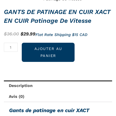
GANTS DE PATINAGE EN CUIR XACT
EN CUIR Patinage De Vitesse
Le
Le
$
36.00
$
29.99
Flat Rate Shipping $15 CAD
prix
prix
quantité
initial
actuel
AJOUTER AU
de
était :
est :
PANIER
GANTS
$36.00.
$29.99.
DE
PATINAGE
EN
Description
CUIR
XACT
Avis (0)
EN
CUIR
Gants de patinage en cuir XACT
Patinage