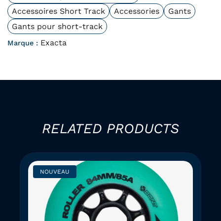
Accessoires Short Track
Accessories
Gants
Gants pour short-track
Exacta
Marque :
RELATED PRODUCTS
NOUVEAU