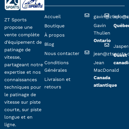
t
Accueil
gavin@ztsport
info@z
ZT Sports
Gavin
Québe
Boutique
propose une
Thulien
vente complète
À propos
Ontario
d’équipement de
Blog
Jaspe
patinage de
Nous contacter
jean@ztsports
Ouest
vitesse,
Conditions
Jean
canadi
partageant notre
Générales
MacDonald
expertise et nos
Canada
Livraison et
connaissances
atlantique
retours
techniques pour
le patinage de
vitesse sur piste
courte, sur piste
longue et en
ligne.