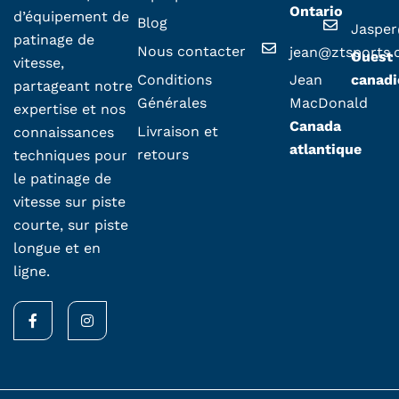
Ontario
d’équipement de
Blog
Jaspe
patinage de
Nous contacter
jean@ztsports
Ouest
vitesse,
Conditions
Jean
canadi
partageant notre
Générales
MacDonald
expertise et nos
Canada
Livraison et
connaissances
atlantique
retours
techniques pour
le patinage de
vitesse sur piste
courte, sur piste
longue et en
ligne.
F
I
a
n
c
s
e
t
b
a
o
g
o
r