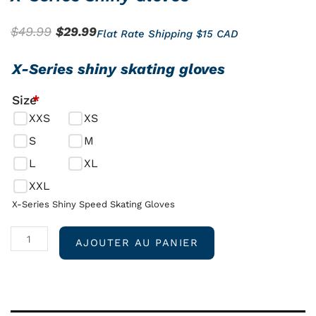
Le
Le
$
49.99
$
29.99
Flat Rate Shipping $15 CAD
prix
prix
quantité
X-Series shiny skating gloves
initial
actuel
de
était :
est :
Size
*
X-
$49.99.
$29.99.
XXS
XS
Series
Shiny
S
M
Gloves
L
XL
XXL
X-Series Shiny Speed Skating Gloves
AJOUTER AU PANIER