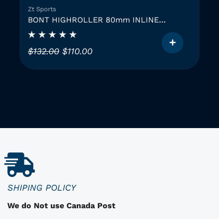
Zt Sports
BONT HIGHROLLER 80mm INLINE
SKATING WHEEL
L
L
$
132.00
$
110.00
e
e
C
p
p
e
r
r
p
i
i
r
x
x
o
i
a
d
u
n
c
i
i
i
t
t
t
u
a
i
e
SHIPING POLICY
d
a
l
We do Not use Canada Post
e
l
e