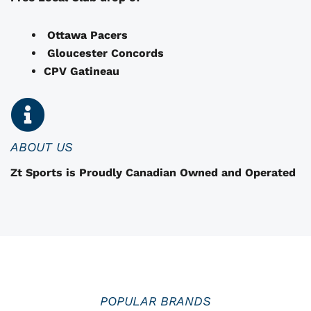
ê
t
Ottawa Pacers
r
Gloucester Concords
e
CPV Gatineau
c
h
o
i
i
ABOUT US
s
Zt Sports is Proudly Canadian Owned and Operated
i
i
e
s
s
u
r
l
POPULAR BRANDS
a