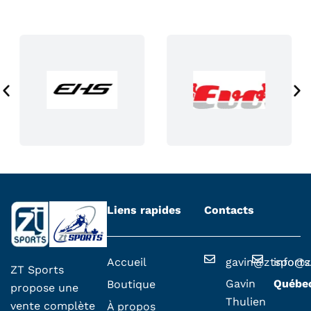
p
a
g
e
d
u
p
r
o
d
u
i
i
Liens rapides
Contacts
t
Accueil
gavin@ztsport
info@z
ZT Sports
Gavin
Québe
Boutique
propose une
Thulien
vente complète
À propos