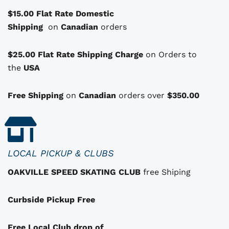
s
é
s
$15.00 Flat Rate Domestic
o
t
t
Shipping
p
on
Canadian
orders
a
t
i
:
i
i
$25.00 Flat Rate Shipping Charge
on Orders to
t
$
o
the
USA
1
n
:
1
s
Free Shipping
on
Canadian
orders over
$350.00
q
$
0
u
1
.
i
i
3
0
p
2
0
LOCAL PICKUP & CLUBS
e
.
.
OAKVILLE SPEED SKATING CLUB
free Shiping
u
0
v
0
Curbside Pickup Free
e
.
n
t
Free Local Club drop of