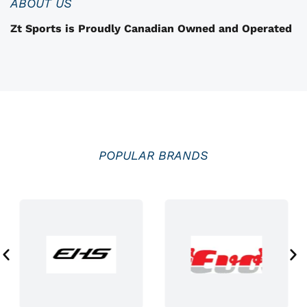
ABOUT US
s
Zt Sports is Proudly Canadian Owned and Operated
i
i
e
s
s
u
r
l
POPULAR BRANDS
a
p
a
g
e
d
u
p
r