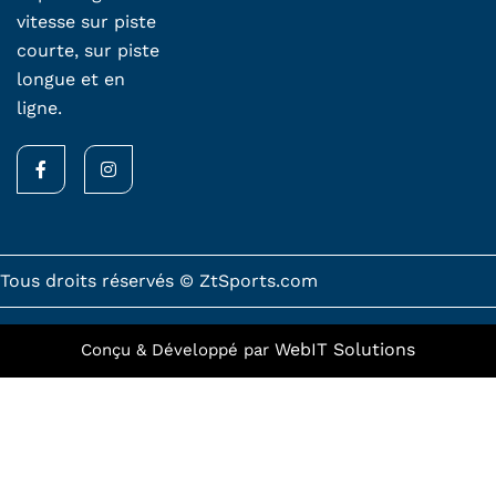
vitesse sur piste
courte, sur piste
longue et en
ligne.
F
I
a
n
c
s
e
t
b
a
o
g
o
r
k
a
Tous droits réservés © ZtSports.com
-
m
f
WebIT Solutions
Conçu & Développé par