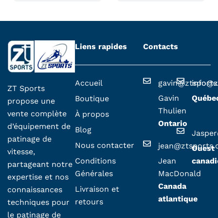
o
d
u
i
i
Liens rapides
Contacts
t
Accueil
gavin@ztsport
info@z
ZT Sports
Gavin
Québe
Boutique
propose une
Thulien
vente complète
À propos
Ontario
d’équipement de
Blog
Jaspe
patinage de
Nous contacter
jean@ztsports
Ouest
vitesse,
Conditions
Jean
canadi
partageant notre
Générales
MacDonald
expertise et nos
Canada
Livraison et
connaissances
atlantique
retours
techniques pour
le patinage de