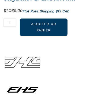
$
1,069.00
Flat Rate Shipping $15 CAD
quantité
AJOUTER AU
de
PANIER
StayBent
par
EHS
XA
Firm