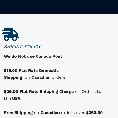
i
i
r
x
x
o
i
a
d
u
n
c
i
i
i
t
t
t
u
a
i
e
SHIPING POLICY
d
a
l
We do Not use Canada Post
e
l
e
s
é
s
$15.00 Flat Rate Domestic
o
t
t
Shipping
p
on
Canadian
orders
a
t
i
:
i
i
$25.00 Flat Rate Shipping Charge
on Orders to
t
$
o
the
USA
1
n
:
1
s
Free Shipping
on
Canadian
orders over
$350.00