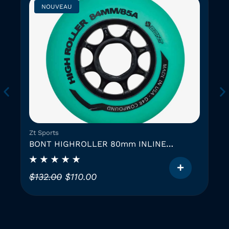
NOUVEAU
Zt Sports
BONT HIGHROLLER 80mm INLINE
SKATING WHEEL
L
L
$
132.00
$
110.00
e
e
C
p
p
e
r
r
p