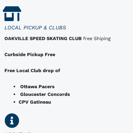
q
$
0
u
1
.
i
i
3
0
p
2
0
LOCAL PICKUP & CLUBS
e
.
.
OAKVILLE SPEED SKATING CLUB
free Shiping
u
0
v
0
Curbside Pickup Free
e
.
n
t
Free Local Club drop of
ê
t
Ottawa Pacers
r
Gloucester Concords
e
CPV Gatineau
c
h
o
i
i