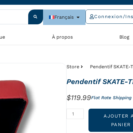
Connexion/Ins
Français
ue
À propos
Blog
Store
Pendentif SKATE-T
Pendentif SKATE-T
$
119.99
Flat Rate Shipping
quantité
AJOUTER 
de
PANIER
Pendentif