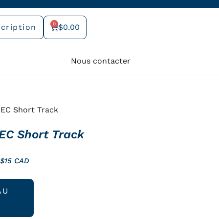
0
cription
$
0.00
Panier
Nous contacter
EC Short Track
EC Short Track
 $15 CAD
AU