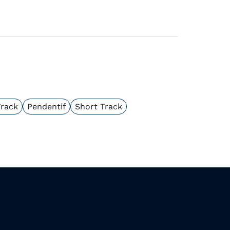
Track
Pendentif
Short Track