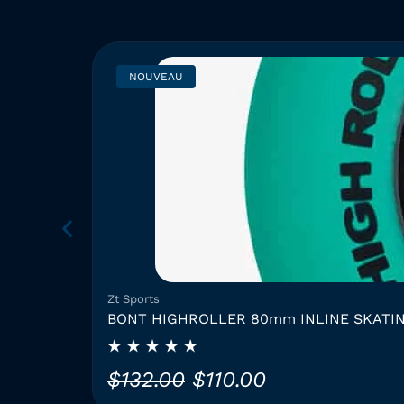
NOUVEAU
Zt Sports
BONT HIGHROLLER 80mm INLINE SKATI
L
L
$
132.00
$
110.00
e
e