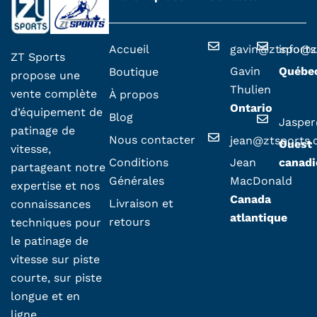
t
Accueil
gavin@ztsport
info@z
ZT Sports
Gavin
Québe
Boutique
propose une
Thulien
vente complète
À propos
Ontario
d’équipement de
Blog
Jaspe
patinage de
Nous contacter
jean@ztsports
Ouest
vitesse,
Conditions
Jean
canadi
partageant notre
Générales
MacDonald
expertise et nos
Canada
Livraison et
connaissances
atlantique
retours
techniques pour
le patinage de
vitesse sur piste
courte, sur piste
longue et en
ligne.