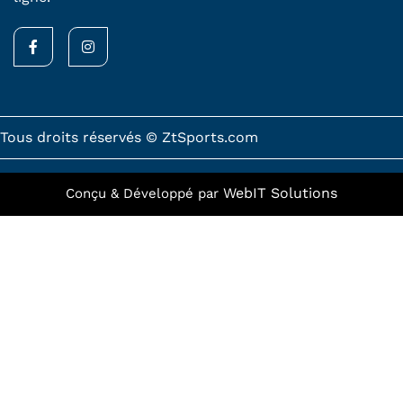
F
I
a
n
c
s
e
t
b
a
o
g
o
r
k
a
Tous droits réservés © ZtSports.com
-
m
f
WebIT Solutions
Conçu & Développé par