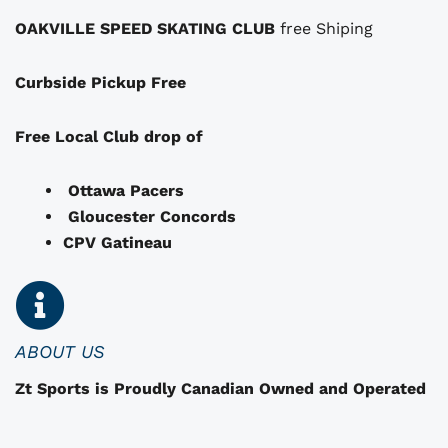
e
.
.
OAKVILLE SPEED SKATING CLUB
free Shiping
u
0
v
0
Curbside Pickup Free
e
.
n
t
Free Local Club drop of
ê
t
Ottawa Pacers
r
Gloucester Concords
e
CPV Gatineau
c
h
o
i
i
ABOUT US
s
Zt Sports is Proudly Canadian Owned and Operated
i
i
e
s