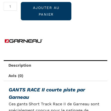
prix
prix
quantité
initial
actuel
AJOUTER AU
de
était :
est :
PANIER
GANTS
$69.99.
$59.99.
RACE
II
courte
piste
par
Garneau
Description
Avis (0)
GANTS RACE II courte piste par
Garneau
Ces gants Short Track Race II de Garneau sont
spécialement conçus pour le patinage de