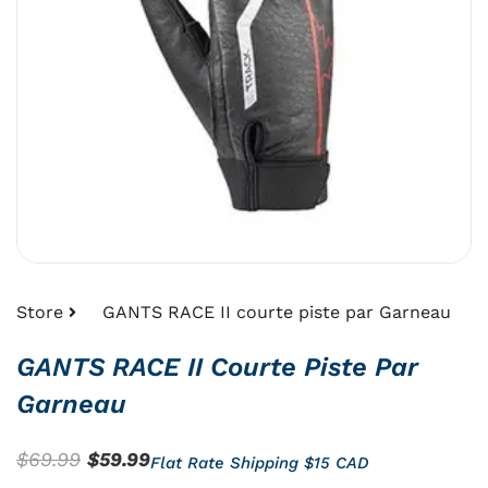
Store
GANTS RACE II courte piste par Garneau
GANTS RACE II Courte Piste Par
Garneau
Le
Le
$
69.99
$
59.99
Flat Rate Shipping $15 CAD