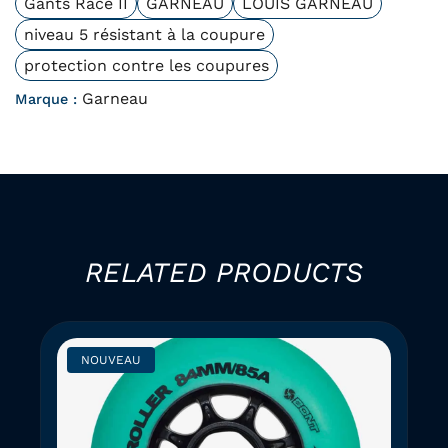
Gants Race II
GARNEAU
LOUIS GARNEAU
niveau 5 résistant à la coupure
protection contre les coupures
Garneau
Marque :
RELATED PRODUCTS
NOUVEAU