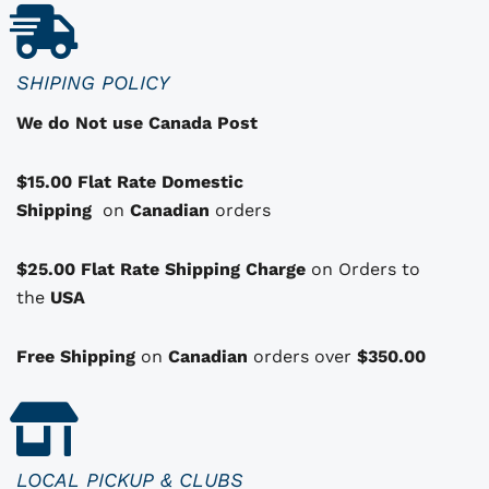
i
i
i
t
t
t
u
a
i
e
SHIPING POLICY
d
a
l
We do Not use Canada Post
e
l
e
s
é
s
$15.00 Flat Rate Domestic
o
t
t
Shipping
p
on
Canadian
orders
a
t
i
:
i
i
$25.00 Flat Rate Shipping Charge
on Orders to
t
$
o
the
USA
1
n
:
1
s
Free Shipping
on
Canadian
orders over
$350.00
q
$
0
u
1
.
i
i
3
0
p
2
0
LOCAL PICKUP & CLUBS