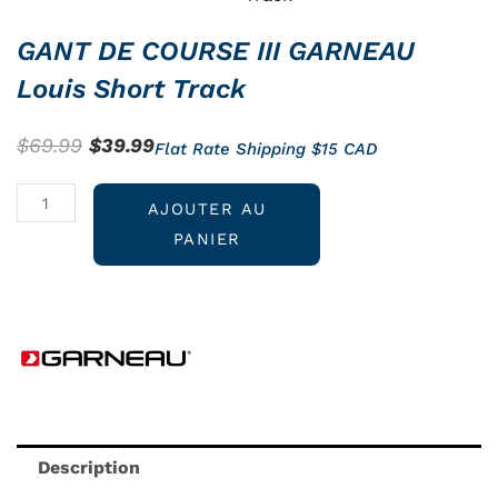
GANT DE COURSE III GARNEAU
Louis Short Track
Le
Le
$
69.99
$
39.99
Flat Rate Shipping $15 CAD
prix
prix
quantité
initial
actuel
AJOUTER AU
de
était :
est :
PANIER
GANT
$69.99.
$39.99.
DE
COURSE
III
GARNEAU
Louis
Short
Track
Description