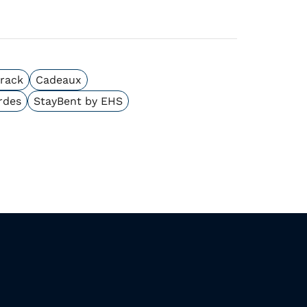
track
Cadeaux
rdes
StayBent by EHS