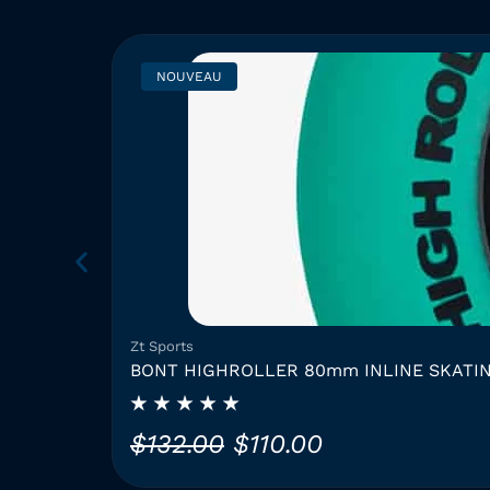
NOUVEAU
Zt Sports
BONT HIGHROLLER 80mm INLINE SKATI
L
L
$
132.00
$
110.00
e
e
C