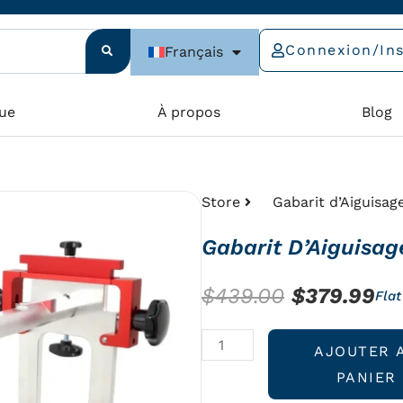
Connexion/Ins
Français
ue
À propos
Blog
Store
Gabarit d’Aiguisag
Gabarit D’Aiguisa
Le
Le
$
439.00
$
379.99
Flat
prix
pri
quantité
AJOUTER 
initial
ac
de
PANIER
était :
est
Gabarit