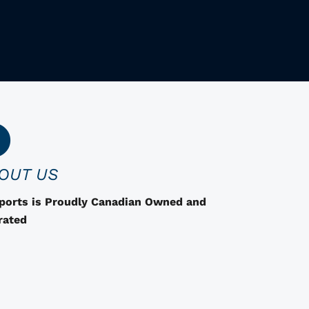
e
p
r
o
d
u
i
t
a
OUT US
d
e
Sports is Proudly Canadian Owned and
s
rated
o
p
t
i
o