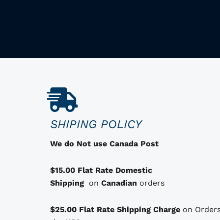
p
p
e
p
r
r
r
i
i
o
x
x
d
u
i
a
i
n
c
t
i
t
a
SHIPING POLICY
d
t
u
e
i
e
We do Not use Canada Post
s
a
l
o
$15.00 Flat Rate Domestic
l
e
p
Shipping
on
Canadian
orders
t
é
s
i
t
t
$25.00 Flat Rate Shipping Charge
on Orders
o