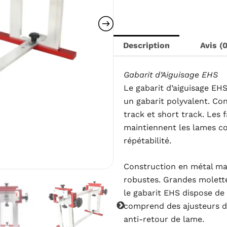
d’Aiguisage
$439.00.
$3
EHS
for
Speed
Description
Avis (0
Skates
Gabarit d’Aiguisage EHS
Le gabarit d’aiguisage EH
un gabarit polyvalent. Con
track et short track. Les
maintiennent les lames co
répétabilité.
Construction en métal mas
robustes. Grandes molette
le gabarit EHS dispose de
comprend des ajusteurs d
anti-retour de lame.