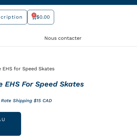
0
cription
$
0.00
Panier
Nous contacter
e EHS for Speed Skates
ge EHS For Speed Skates
 Rate Shipping $15 CAD
x
AU
tuel
 :