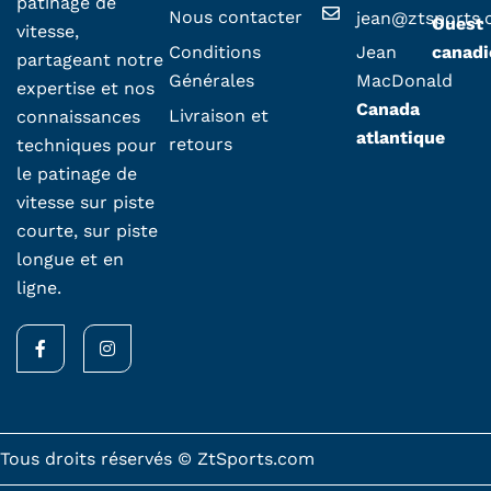
patinage de
Nous contacter
jean@ztsports
Ouest
vitesse,
Conditions
Jean
canadi
partageant notre
Générales
MacDonald
expertise et nos
Canada
Livraison et
connaissances
atlantique
retours
techniques pour
le patinage de
vitesse sur piste
courte, sur piste
longue et en
ligne.
F
I
a
n
c
s
e
t
b
a
o
g
o
r
k
a
Tous droits réservés © ZtSports.com
-
m
f