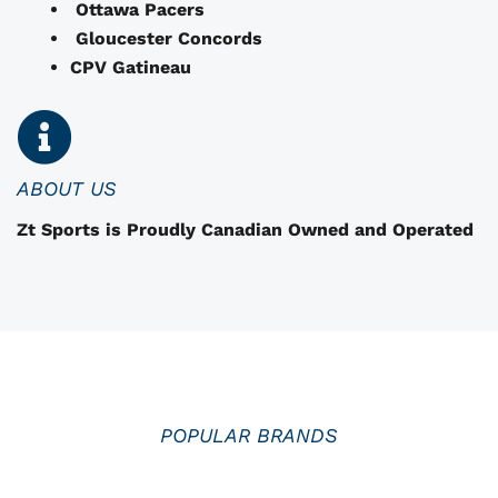
t
Ottawa Pacers
r
Gloucester Concords
e
CPV Gatineau
c
h
o
i
i
ABOUT US
s
Zt Sports is Proudly Canadian Owned and Operated
i
i
e
s
s
u
r
l
POPULAR BRANDS
a
p
a