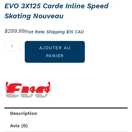
EVO 3X125 Carde Inline Speed
Skating Nouveau
$
299.99
Flat Rate Shipping $15 CAD
quantité
AJOUTER AU
de
PANIER
EVO
3X125
Carde
Inline
Speed
Skating
Nouveau
Description
Avis (0)