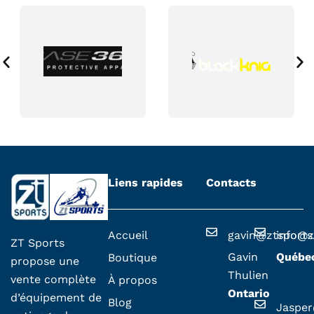
g
e
d
u
p
r
o
d
u
i
i
Liens rapides
Contacts
t
Accueil
gavin@ztsport
info@z
ZT Sports
Gavin
Québe
Boutique
propose une
Thulien
vente complète
À propos
Ontario
d’équipement de
Blog
Jaspe