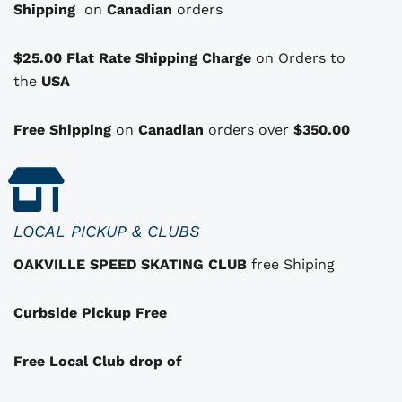
Shipping
p
on
Canadian
orders
a
t
i
:
i
i
$25.00 Flat Rate Shipping Charge
on Orders to
t
$
o
the
USA
1
n
:
1
s
Free Shipping
on
Canadian
orders over
$350.00
q
$
0
u
1
.
i
i
3
0
p
2
0
LOCAL PICKUP & CLUBS
e
.
.
OAKVILLE SPEED SKATING CLUB
free Shiping
u
0
v
0
Curbside Pickup Free
e
.
n
t
Free Local Club drop of
ê