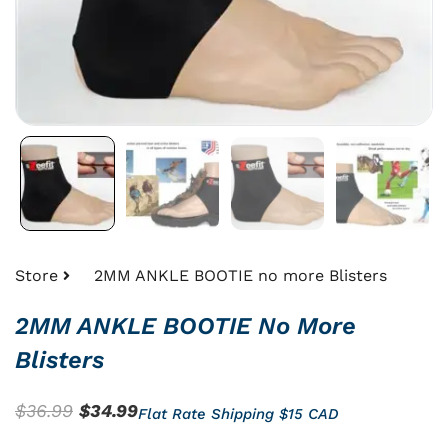
Store
2MM ANKLE BOOTIE no more Blisters
2MM ANKLE BOOTIE No More
Blisters
Le
Le
$
36.99
$
34.99
Flat Rate Shipping $15 CAD
prix
prix