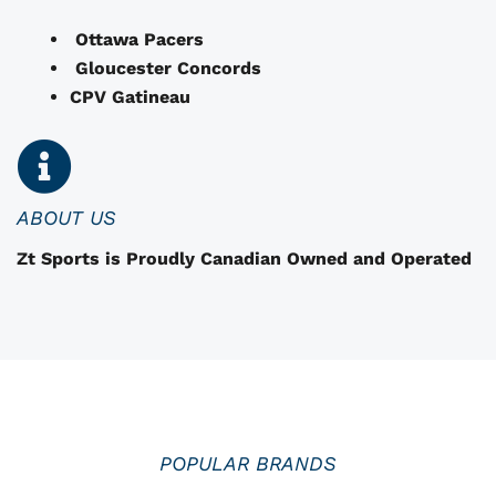
ê
t
Ottawa Pacers
r
Gloucester Concords
e
CPV Gatineau
c
h
o
i
i
ABOUT US
s
Zt Sports is Proudly Canadian Owned and Operated
i
i
e
s
s
u
r
l
POPULAR BRANDS
a
p