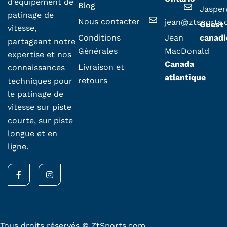
d’équipement de
Blog
Jaspe
patinage de
Nous contacter
jean@ztsports
Ouest
vitesse,
Conditions
Jean
canadi
partageant notre
Générales
MacDonald
expertise et nos
Canada
Livraison et
connaissances
atlantique
retours
techniques pour
le patinage de
vitesse sur piste
courte, sur piste
longue et en
ligne.
F
I
a
n
c
s
e
t
b
a
o
g
o
r
k
a
Tous droits réservés © ZtSports.com