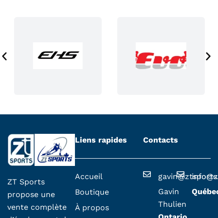
a
g
e
d
u
p
r
o
d
u
i
i
Liens rapides
Contacts
t
Accueil
gavin@ztsport
info@z
ZT Sports
Gavin
Québe
Boutique
propose une
Thulien
vente complète
À propos
Ontario