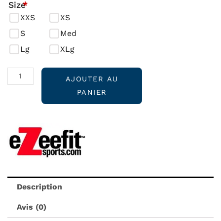
quantité
Size
*
initial
actuel
de
XXS
XS
était :
est :
2MM
S
Med
$36.99.
$34.99.
ANKLE
Lg
XLg
BOOTIE
no
AJOUTER AU
more
PANIER
Blisters
Description
Avis (0)