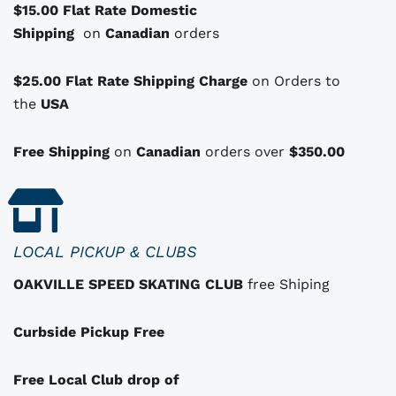
$15.00 Flat Rate Domestic
o
t
t
Shipping
p
on
Canadian
orders
a
t
i
:
i
i
$25.00 Flat Rate Shipping Charge
on Orders to
t
$
o
the
USA
1
n
:
1
s
Free Shipping
on
Canadian
orders over
$350.00
q
$
0
u
1
.
i
i
3
0
p
2
0
LOCAL PICKUP & CLUBS
e
.
.
OAKVILLE SPEED SKATING CLUB
free Shiping
u
0
v
0
Curbside Pickup Free
e
.
n
t
Free Local Club drop of