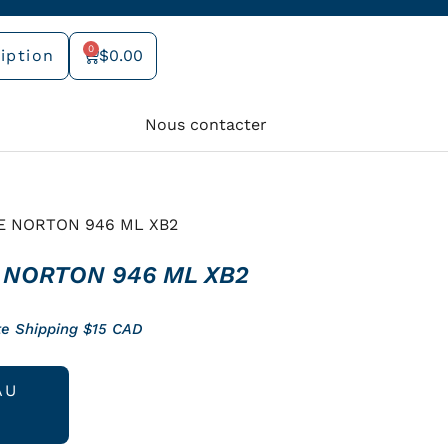
0
iption
$
0.00
Panier
Nous contacter
E NORTON 946 ML XB2
 NORTON 946 ML XB2
te Shipping $15 CAD
AU
el