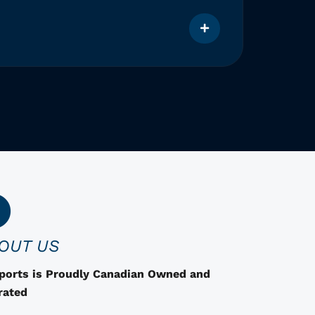
$
116.
C
e
p
r
o
d
u
i
t
a
OUT US
d
e
Sports is Proudly Canadian Owned and
s
rated
o