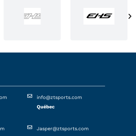
r
e
c
h
o
i
s
i
e
s
s
u
com
info@ztsports.com
r
Québec
l
a
p
om
Jasper@ztsports.com
a