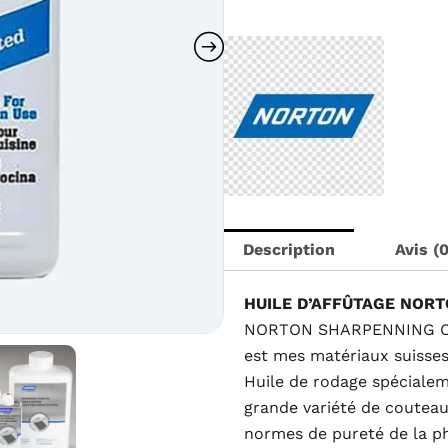
D'AFFÛTAGE
$48.00.
$42.
NORTON
946
ML
XB2
Description
Avis (0
HUILE D’AFFÛTAGE NOR
NORTON SHARPENNING O
est m
es matériaux suisses
Huile de rodage spécialem
grande variété de couteau
normes de pureté de la p