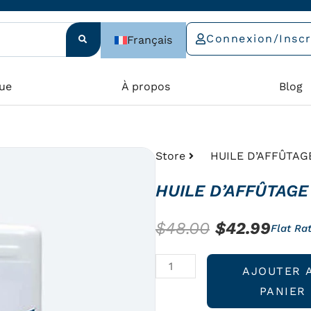
Connexion/Inscr
Français
ue
À propos
Blog
Store
HUILE D’AFFÛTAG
HUILE D’AFFÛTAGE
Le
Le
$
48.00
$
42.99
Flat Ra
prix
prix
quantité
AJOUTER 
initial
actu
de
PANIER
était :
est :
HUILE