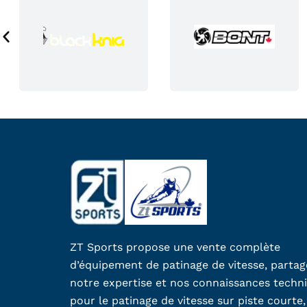
0
r
0
e
.
c
h
o
i
s
i
e
s
s
u
r
ZT Sports propose une vente complète
l
d’équipement de patinage de vitesse, parta
a
notre expertise et nos connaissances techn
p
pour le patinage de vitesse sur piste courte,
a