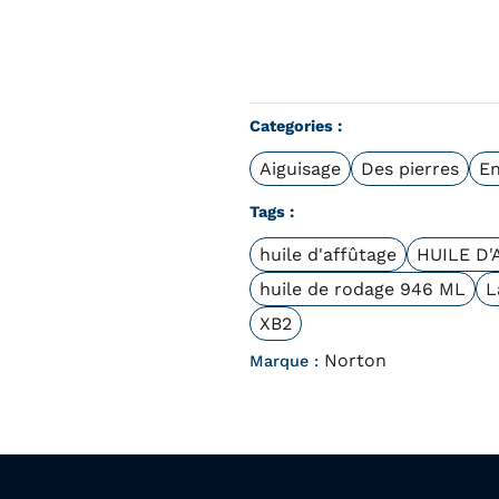
Categories :
Aiguisage
Des pierres
En
Tags :
huile d'affûtage
HUILE D
huile de rodage 946 ML
L
XB2
Norton
Marque :