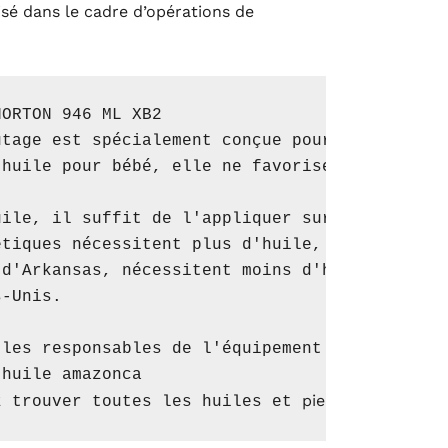
ilisé dans le cadre d’opérations de
ORTON 946 ML XB2

tage est spécialement conçue pour faciliter l
huile pour bébé, elle ne favorise pas la réte
ile, il suffit de l'appliquer sur la surface 
tiques nécessitent plus d'huile, tandis que l
d'Arkansas, nécessitent moins d'huile car ell
-Unis.

les responsables de l'équipement et les clubs
huile amazonca

pierres à aiguiser  
z trouver toutes les huiles et 