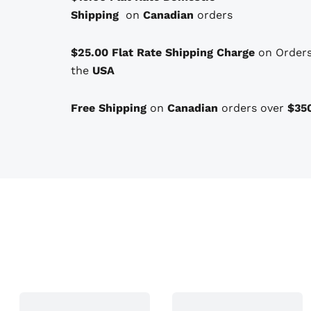
l
e
p
Shipping
on
Canadian
orders
t
é
s
i
t
t
$25.00 Flat Rate Shipping Charge
on Orders
o
the
USA
a
n
s
i
:
Free Shipping
on
Canadian
orders over
$35
q
t
$
u
1
i
p
:
1
e
$
0
u
1
.
v
e
3
0
n
2
0
t
.
.
ê
t